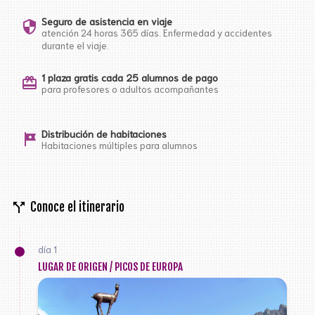
Seguro de asistencia en viaje
security
atención 24 horas 365 días. Enfermedad y accidentes
durante el viaje.
1 plaza gratis cada 25 alumnos de pago
card_giftcard
para profesores o adultos acompañantes
Distribución de habitaciones
tour
Habitaciones múltiples para alumnos
call_split
Conoce el itinerario
día 1
LUGAR DE ORIGEN / PICOS DE EUROPA