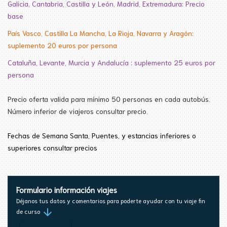
Galicia, Cantabria, Castilla y León, Madrid, Extremadura: Precio
base
País Vasco, Castilla La Mancha, La Rioja, Navarra y Aragón:
suplemento 20 euros por persona
Cataluña, Levante, Murcia y Andalucía : suplemento 25 euros por
persona
Precio oferta valida para mínimo 50 personas en cada autobús.
Número inferior de viajeros consultar precio.
Fechas de Semana
Santa
, Puentes, y estancias inferiores
o
superiores consultar precios
Formulario información viajes
Déjanos tus datos y comentarios para poderte ayudar con tu viaje fin
arrow_downward
de curso