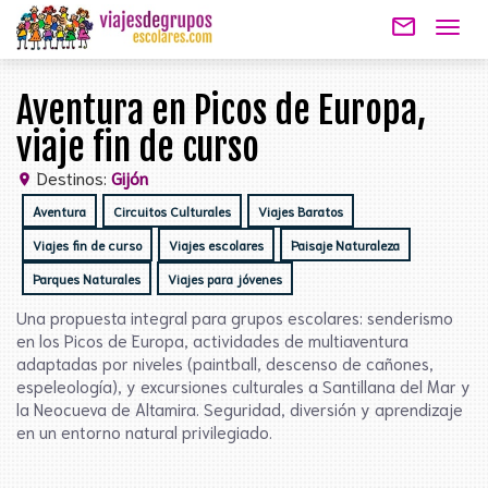
mail_outline
Togg
navig
Aventura en Picos de Europa,
viaje fin de curso
Destinos:
Gijón
location_on
Aventura
Circuitos Culturales
Viajes Baratos
Viajes fin de curso
Viajes escolares
Paisaje Naturaleza
Parques Naturales
Viajes para jóvenes
Una propuesta integral para grupos escolares: senderismo
en los Picos de Europa, actividades de multiaventura
adaptadas por niveles (paintball, descenso de cañones,
espeleología), y excursiones culturales a Santillana del Mar y
la Neocueva de Altamira. Seguridad, diversión y aprendizaje
en un entorno natural privilegiado.