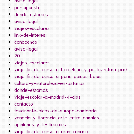
aviso-legal
presupuesto
donde-estamos
aviso-legal
viajes-escolares
link-de-interes
conocenos
aviso-legal
20
viajes-escolares
viaje-fin-de-curso-a-barcelona-y-portaventura-park
viaje-fin-de-curso-a-paris-paises-bajos
cultura-y-naturaleza-en-asturias
donde-estamos
viaje-escolar-a-madrid-4-dias
contacto
fascinante-picos-de-europa-cantabria
venecia-y-florencia-arte-entre-canales
opiniones-y-testimonios
viaje-fin-de-curso-a-gran-canaria