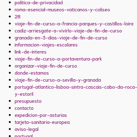
politica-de-privacidad
roma-esencial-museos-vaticanos-y-coliseo
28
viaje-fin-de-curso-a-francia-parques-y-castillos-loira
cadiz-arriesgate-a-vivirlo-viaje-de-fin-de-curso
granada-en-3-dias-viaje-de-fin-de-curso
informacion-viajes-escolares
link-de-interes
viaje-fin-de-curso-a-portaventura-park
organizar-viaje-fin-de-curso
donde-estamos
viaje-fin-de-curso-a-sevilla-y-granada
portugal-atlantico-lisboa-sintra-cascais-cabo-da-roca
y-estoril
presupuesto
contacto
expedicion-por-asturias
tarjeta-sanitaria-europea
aviso-legal
portugal