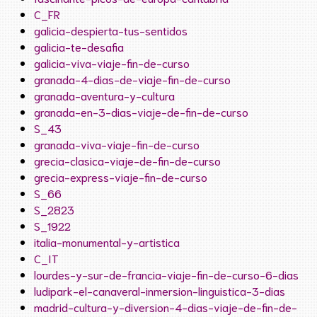
C_FR
galicia-despierta-tus-sentidos
galicia-te-desafia
galicia-viva-viaje-fin-de-curso
granada-4-dias-de-viaje-fin-de-curso
granada-aventura-y-cultura
granada-en-3-dias-viaje-de-fin-de-curso
S_43
granada-viva-viaje-fin-de-curso
grecia-clasica-viaje-de-fin-de-curso
grecia-express-viaje-fin-de-curso
S_66
S_2823
S_1922
italia-monumental-y-artistica
C_IT
lourdes-y-sur-de-francia-viaje-fin-de-curso-6-dias
ludipark-el-canaveral-inmersion-linguistica-3-dias
madrid-cultura-y-diversion-4-dias-viaje-de-fin-de-