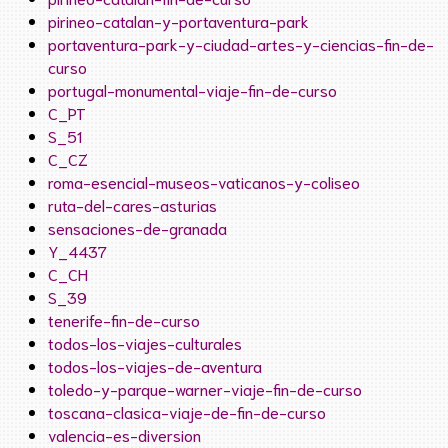
pirineo-catalan-y-portaventura-park
portaventura-park-y-ciudad-artes-y-ciencias-fin-de-
curso
portugal-monumental-viaje-fin-de-curso
C_PT
S_51
C_CZ
roma-esencial-museos-vaticanos-y-coliseo
ruta-del-cares-asturias
sensaciones-de-granada
Y_4437
C_CH
S_39
tenerife-fin-de-curso
todos-los-viajes-culturales
todos-los-viajes-de-aventura
toledo-y-parque-warner-viaje-fin-de-curso
toscana-clasica-viaje-de-fin-de-curso
valencia-es-diversion