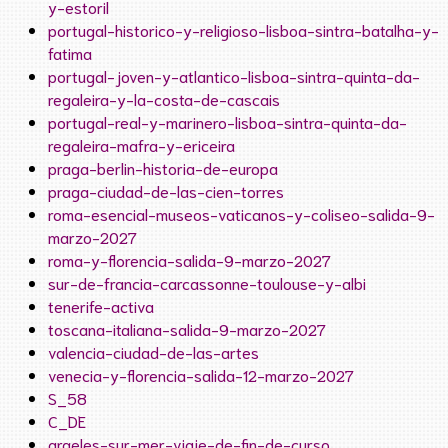
y-estoril
portugal-historico-y-religioso-lisboa-sintra-batalha-y-
fatima
portugal-joven-y-atlantico-lisboa-sintra-quinta-da-
regaleira-y-la-costa-de-cascais
portugal-real-y-marinero-lisboa-sintra-quinta-da-
regaleira-mafra-y-ericeira
praga-berlin-historia-de-europa
praga-ciudad-de-las-cien-torres
roma-esencial-museos-vaticanos-y-coliseo-salida-9-
marzo-2027
roma-y-florencia-salida-9-marzo-2027
sur-de-francia-carcassonne-toulouse-y-albi
tenerife-activa
toscana-italiana-salida-9-marzo-2027
valencia-ciudad-de-las-artes
venecia-y-florencia-salida-12-marzo-2027
S_58
C_DE
argeles-sur-mer-viaje-de-fin-de-curso