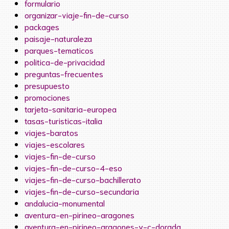
formulario
organizar-viaje-fin-de-curso
packages
paisaje-naturaleza
parques-tematicos
politica-de-privacidad
preguntas-frecuentes
presupuesto
promociones
tarjeta-sanitaria-europea
tasas-turisticas-italia
viajes-baratos
viajes-escolares
viajes-fin-de-curso
viajes-fin-de-curso-4-eso
viajes-fin-de-curso-bachillerato
viajes-fin-de-curso-secundaria
andalucia-monumental
aventura-en-pirineo-aragones
aventura-en-pirineo-aragones-y-c-dorada