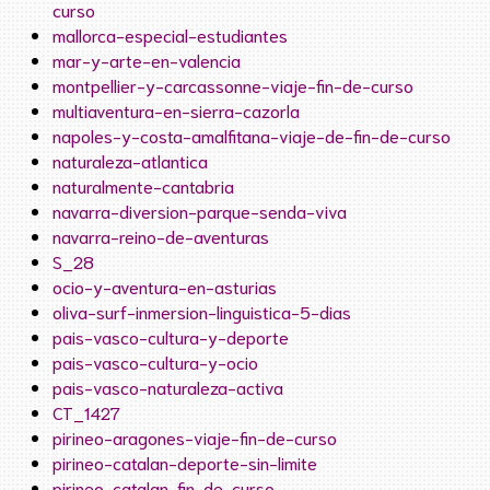
curso
mallorca-especial-estudiantes
mar-y-arte-en-valencia
montpellier-y-carcassonne-viaje-fin-de-curso
multiaventura-en-sierra-cazorla
napoles-y-costa-amalfitana-viaje-de-fin-de-curso
naturaleza-atlantica
naturalmente-cantabria
navarra-diversion-parque-senda-viva
navarra-reino-de-aventuras
S_28
ocio-y-aventura-en-asturias
oliva-surf-inmersion-linguistica-5-dias
pais-vasco-cultura-y-deporte
pais-vasco-cultura-y-ocio
pais-vasco-naturaleza-activa
CT_1427
pirineo-aragones-viaje-fin-de-curso
pirineo-catalan-deporte-sin-limite
pirineo-catalan-fin-de-curso