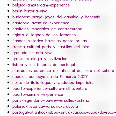
belgica-amsterdam-experience
berlin-historia-viva
budapest-praga-joyas-del-danubio-y-bohemia
cantabria-aventura-experience
capitales-imperiales-de-centroeuropa
egipto-el-legado-de-los-faraones
flandes-historico-bruselas-gante-brujas
francia-cultural-paris-y-castillos-del-loira
granada-historia-viva
grecia-mitologia-y-civilizacion
lisboa-y-los-tesoros-de-portugal
marruecos-autentico-del-atlas-al-desierto-del-sahara
napoles-pompeya-salida-9-marzo-2027
norte-de-italia-lagos-y-ciudades-imperiales
oporto-experience-cultura-multiaventura
oporto-summer-experience
paris-legendario-louvre-versalles-asterix
polonia-historica-varsovia-cracovia
portugal-atlantico-lisboa-sintra-cascais-cabo-da-roca