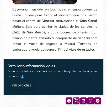
Desayuno. Traslado en bus hasta el embarcadero de
Punta Sabioni para tomar el vaporeto que nos llevara
hasta el centro de
Venecia
, atravesando el
Gran Cana
l
.
Mañana libre para admirar la ciudad de los canales, la
plaza de San Marcos
, y otros lugares de interés... Con
tiempo prudente traslado al aeropuerto de Venecia para
tomar el vuelo de regreso a Madrid. Trámites de
embarque y vuelo de regreso. Fin del
viaje de estudios
.
Formulario información viajes
Déjanos tus datos y comentarios para poderte ayudar con tu viaje fin
arrow_downward
de curso
VER OPCIONES