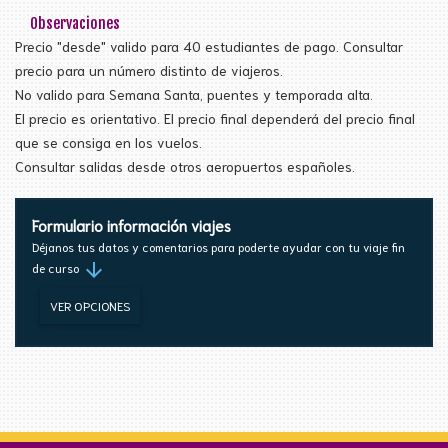
Observaciones
Precio "desde" valido para 40 estudiantes de pago. Consultar
precio para un número distinto de viajeros.
No valido para Semana Santa, puentes y temporada alta.
El precio es orientativo. El precio final dependerá del precio final
que se consiga en los vuelos.
Consultar salidas desde otros aeropuertos españoles.
Formulario información viajes
Déjanos tus datos y comentarios para poderte ayudar con tu viaje fin
arrow_downward
de curso
VER OPCIONES