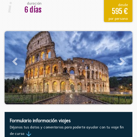
i
duración
desde
6 días
595 €
por persona
Formulario información viajes
Déjanos tus datos y comentarios para poderte ayudar con tu viaje fin
arrow_downward
de curso