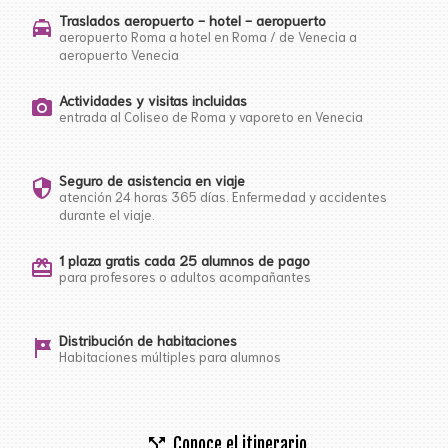
Traslados aeropuerto - hotel - aeropuerto
local_taxi
aeropuerto Roma a hotel en Roma / de Venecia a
aeropuerto Venecia
Actividades y visitas incluidas
photo_camera
entrada al Coliseo de Roma y vaporeto en Venecia
Seguro de asistencia en viaje
security
atención 24 horas 365 días. Enfermedad y accidentes
durante el viaje.
1 plaza gratis cada 25 alumnos de pago
card_giftcard
para profesores o adultos acompañantes
Distribución de habitaciones
tour
Habitaciones múltiples para alumnos
call_split
Conoce el itinerario