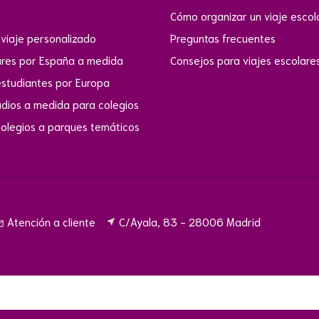
Cómo organizar un viaje escol
viaje personalizado
Preguntas frecuentes
ares por España a medida
Consejos para viajes escolare
estudiantes por Europa
udios a medida para colegios
colegios a parques temáticos
Atención a cliente
C/Ayala, 83 - 28006 Madrid
near_me
utline