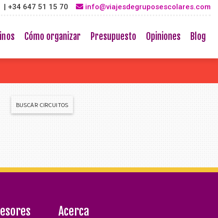
3 | +34 647 51 15 70
info@viajesdegruposescolares.com
inos
Cómo organizar
Presupuesto
Opiniones
Blog
BUSCAR CIRCUITOS
fesores
Acerca