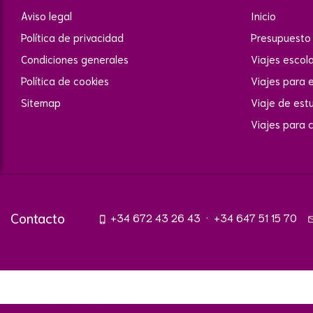
Aviso legal
Inicio
Política de privacidad
Presupuesto 
Condiciones generales
Viajes escol
Política de cookies
Viajes para 
Sitemap
Viaje de est
Viajes para 
Contacto
+34 672 43 26 43
·
+34 647 51 15 70
phone_iphone
mail_o