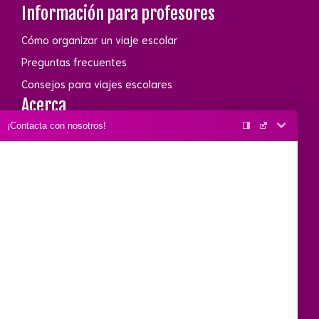
Información para profesores
Cómo organizar un viaje escolar
Preguntas frecuentes
Consejos para viajes escolares
Acerca
¡Contacta con nosotros!
Conócenos
Link de interés
E-mail
Contacto
Llámame
Dónde estamos
Whatsapp
Uso de cookies
Utilizamos cookies propias y
de terceros para mejorar