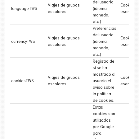
del usuario
Viajes de grupos
Cookie
languageTWS
(idioma,
escolares
esencial
moneda,
etc.)
Preferencias
del usuario
Viajes de grupos
Cookie
currencyTWS
(idioma,
escolares
esencial
moneda,
etc.)
Registro de
si se ha
mostrado al
Viajes de grupos
Cookie
cookiesTWS
usuario el
escolares
esencial
aviso sobre
la política
de cookies.
Estas
cookies son
utilizados
por Google
para