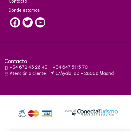
Contacto
Dónde estamos
Contacto
+34 672 43 26 43
·
+34 647 51 15 70
phone_iphone
Atención a cliente
C/Ayala, 83 - 28006 Madrid
near_me
mail_outline