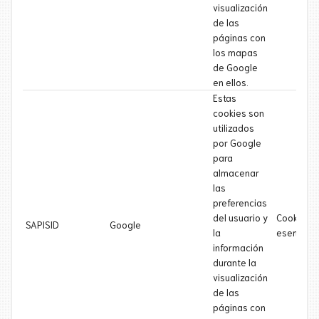
visualización
de las
páginas con
los mapas
de Google
en ellos.
Estas
cookies son
utilizados
por Google
para
almacenar
las
preferencias
del usuario y
Cookie
SAPISID
Google
la
esencial
información
durante la
visualización
de las
páginas con