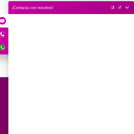
¡Contacta con nosotros!
E-mail
Llámame
Whatsapp
Uso de cookies
Utilizamos cookies propias y de
terceros para mejorar nuestros
servicios y su experiencia en la
web mediante el análisis de sus
hábitos de navegación. Si
continua navegando,
consideramos que acepta su uso.
Puede obtener más información, o
bien conocer cómo cambiar la