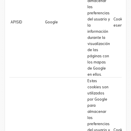
almacenar
las
preferencias
del usuario y
Cookie
APISID
Google
la
esencial
información
durante la
visualización
de las
páginas con
los mapas
de Google
en ellos.
Estas
cookies son
utilizados
por Google
para
almacenar
las
preferencias
del usuario y
Cookie