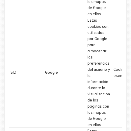
los mapas
de Google
en ellos.
Estas
cookies son
utilizados
por Google
para
almacenar
las
preferencias
del usuario y
Cookie
SID
Google
la
esencial
información
durante la
visualización
de las
páginas con
los mapas
de Google
en ellos.
Estas