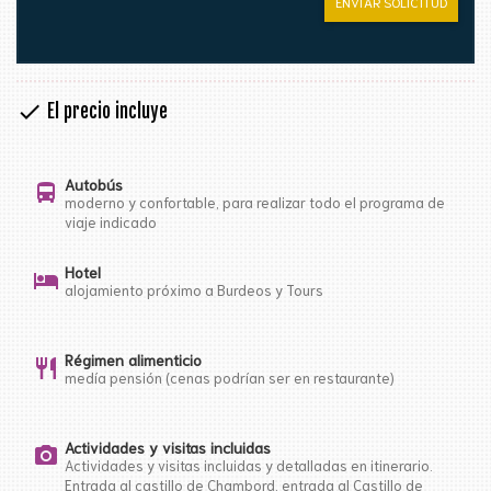
ENVIAR SOLICITUD
check
El precio incluye
Autobús
directions_bus
moderno y confortable, para realizar todo el programa de
viaje indicado
Hotel
hotel
alojamiento próximo a Burdeos y Tours
Régimen alimenticio
restaurant
medía pensión (cenas podrían ser en restaurante)
Actividades y visitas incluidas
photo_camera
Actividades y visitas incluidas y detalladas en itinerario.
Entrada al castillo de Chambord, entrada al Castillo de