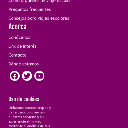
Preguntas frecuentes
Consejos para viajes escolares
Acerca
Conócenos
Link de interés
Contacto
Dónde estamos
Uso de cookies
Utilizamos cookies propias y
Contacto
de terceros para mejorar
nuestros servicios y su
+34 672 43 26 43
·
+34 647 51 15 70
phone_iphone
experiencia en la web
Atención a cliente
C/Ayala, 83 - 28006 Madrid
near_me
mediante el análisis de sus
mail_outline