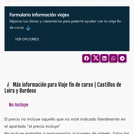
Formulario información viajes
Déjanos tus datos y comentarios para poderte ayudar con tu viaje fin
arrow_downward
de curso
VER OPCIONES
i
Más información para Viaje fin de curso | Castillos de
Loira y Burdeos
No Incluye
El precio no incluye aquello que no esté indicado literalmente en
el apartado "el precio incluye"
No incluye entradas a monumentos ni lugares de interés. Salvo las