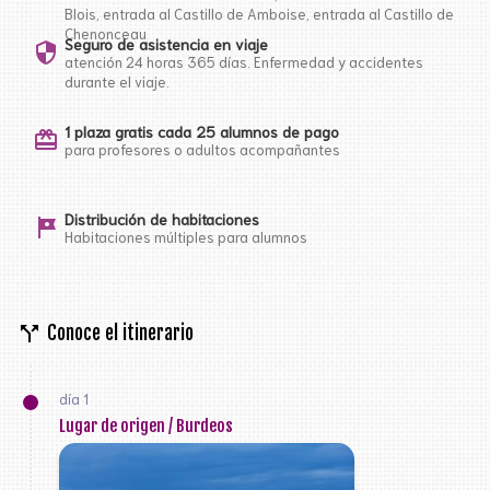
Blois, entrada al Castillo de Amboise, entrada al Castillo de
Chenonceau
Seguro de asistencia en viaje
security
atención 24 horas 365 días. Enfermedad y accidentes
durante el viaje.
1 plaza gratis cada 25 alumnos de pago
card_giftcard
para profesores o adultos acompañantes
Distribución de habitaciones
tour
Habitaciones múltiples para alumnos
call_split
Conoce el itinerario
día 1
Lugar de origen / Burdeos