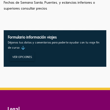
Fechas de Semana
Santa
, Puentes, y estancias inferiores
o
superiores consultar precios
Formulario información viajes
Déjanos tus datos y comentarios para poderte ayudar con tu viaje fin
arrow_downward
de curso
VER OPCIONES
Legal