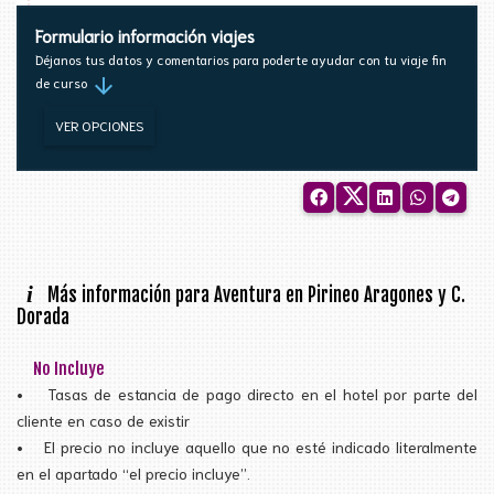
Formulario información viajes
Déjanos tus datos y comentarios para poderte ayudar con tu viaje fin
arrow_downward
de curso
VER OPCIONES
i
Más información para Aventura en Pirineo Aragones y C.
Dorada
No Incluye
•
Tasas de estancia de pago directo en el hotel por parte del
cliente en caso de existir
•
El precio no incluye aquello que no esté indicado literalmente
en el apartado “el precio incluye”.