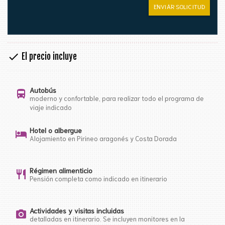
ENVIAR SOLICITUD
check
El precio incluye
Autobús
directions_bus
moderno y confortable, para realizar todo el programa de
viaje indicado
Hotel o albergue
hotel
Alojamiento en Pirineo aragonés y Costa Dorada
Régimen alimenticio
restaurant
Pensión completa como indicado en itinerario
Actividades y visitas incluidas
photo_camera
detalladas en itinerario. Se incluyen monitores en la