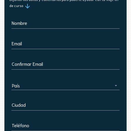
arrow_downward
de curso
Nombre
Email
Confirmar Email
País
Ciudad
Teléfono