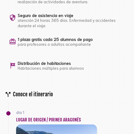
realización de actividades de aventura.
Seguro de asistencia en viaje
security
atención 24 horas 365 días. Enfermedad y accidentes
durante el viaje.
1 plaza gratis cada 25 alumnos de pago
card_giftcard
para profesores o adultos acompañante
Distribución de habitaciones
tour
Habitaciones múltiples para alumnos
call_split
Conoce el itinerario
día 1
LUGAR DE ORIGEN / PIRINEO ARAGONÉS