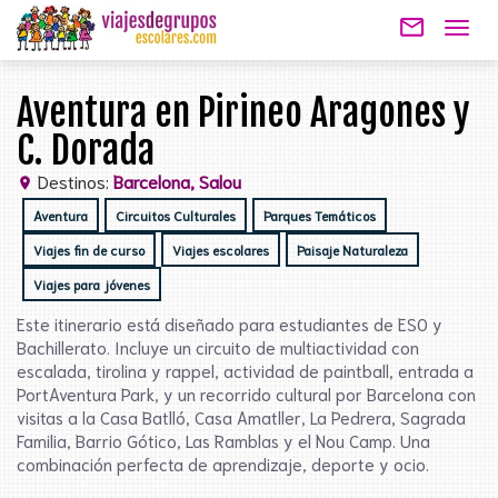
mail_outline
Togg
navig
Aventura en Pirineo Aragones y
C. Dorada
Destinos:
Barcelona, Salou
location_on
Aventura
Circuitos Culturales
Parques Temáticos
Viajes fin de curso
Viajes escolares
Paisaje Naturaleza
Viajes para jóvenes
Este itinerario está diseñado para estudiantes de ESO y
Bachillerato. Incluye un circuito de multiactividad con
escalada, tirolina y rappel, actividad de paintball, entrada a
PortAventura Park, y un recorrido cultural por Barcelona con
visitas a la Casa Batlló, Casa Amatller, La Pedrera, Sagrada
Familia, Barrio Gótico, Las Ramblas y el Nou Camp. Una
combinación perfecta de aprendizaje, deporte y ocio.