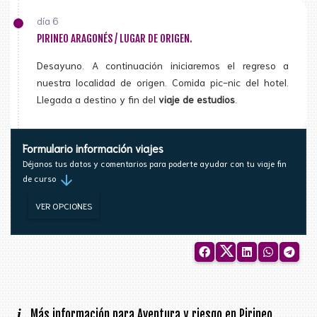
día 6
PIRINEO ARAGONÉS / LUGAR DE ORIGEN.
Desayuno. A continuación iniciaremos el regreso a
nuestra localidad de origen. Comida pic-nic del hotel.
Llegada a destino y fin del
viaje de estudios
.
Formulario información viajes
Déjanos tus datos y comentarios para poderte ayudar con tu viaje fin
arrow_downward
de curso
VER OPCIONES
i
Más información para Aventura y riesgo en Pirineo