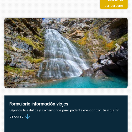
por persona
Formulario información viajes
Déjanos tus datos y comentarios para poderte ayudar con tu viaje fin
arrow_downward
de curso