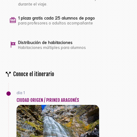
durante el viaje.
1 plaza gratis cada 25 alumnos de pago
card_giftcard
para profesores o adultos acompañante
Distribución de habitaciones
tour
Habitaciones múltiples para alumnos
call_split
Conoce el itinerario
día 1
CIUDAD ORIGEN / PIRINEO ARAGONÉS