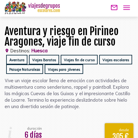
mail_outline
Togg
navig
Aventura y riesgo en Pirineo
Aragones, viaje fin de curso
Destinos:
Huesca
location_on
Aventura
Viajes Baratos
Viajes fin de curso
Viajes escolares
Paisaje Naturaleza
Viajes para jóvenes
Vive un viaje escolar lleno de emoción con actividades de
multiaventura como senderismo, rappel y paintball. Explora
las mágicas Cuevas de las Guixas y el impresionante Castillo
de Loarre. Termina la experiencia deslizándote sobre hielo
en una divertida sesión de patinaje.
i
duración
desde
6 días
305 €