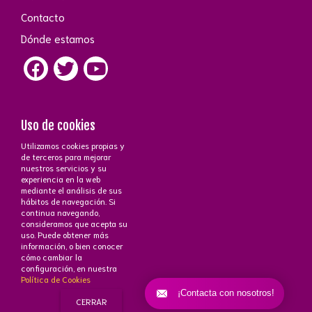
Contacto
Dónde estamos
Uso de cookies
Utilizamos cookies propias y
Contacto
de terceros para mejorar
nuestros servicios y su
+34 672 43 26 43
·
+34 647 51 15 70
phone_iphone
experiencia en la web
Atención a cliente
C/Ayala, 83 - 28006 Madrid
near_me
mediante el análisis de sus
mail_outline
hábitos de navegación. Si
continua navegando,
consideramos que acepta su
uso. Puede obtener más
información, o bien conocer
cómo cambiar la
configuración, en nuestra
Política de Cookies
¡Contacta con nosotros!
CERRAR