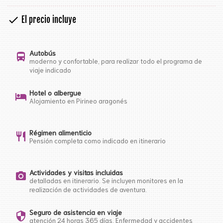
check
El precio incluye
Autobús
directions_bus
moderno y confortable, para realizar todo el programa de
viaje indicado
Hotel o albergue
hotel
Alojamiento en Pirineo aragonés
Régimen alimenticio
restaurant
Pensión completa como indicado en itinerario
Actividades y visitas incluidas
photo_camera
detalladas en itinerario. Se incluyen monitores en la
realización de actividades de aventura.
Seguro de asistencia en viaje
security
atención 24 horas 365 días. Enfermedad y accidentes