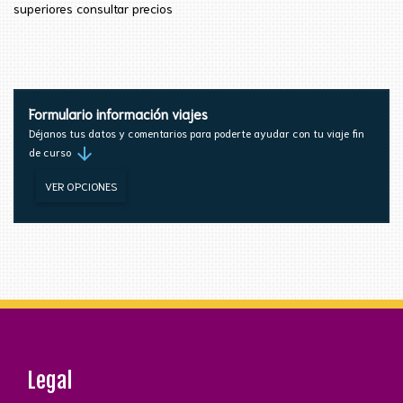
superiores consultar precios
Formulario información viajes
Déjanos tus datos y comentarios para poderte ayudar con tu viaje fin
arrow_downward
de curso
VER OPCIONES
Legal