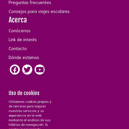
Preguntas frecuentes
Consejos para viajes escolares
Acerca
Conócenos
Link de interés
Contacto
Dónde estamos
Uso de cookies
Utilizamos cookies propias y
Contacto
de terceros para mejorar
nuestros servicios y su
+34 672 43 26 43
·
+34 647 51 15 70
phone_iphone
experiencia en la web
Atención a cliente
C/Ayala, 83 - 28006 Madrid
near_me
mediante el análisis de sus
mail_outline
hábitos de navegación. Si
continua navegando,