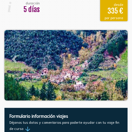
i
duración
desde
5 días
335 €
por persona
Formulario información viajes
Déjanos tus datos y comentarios para poderte ayudar con tu viaje fin
arrow_downward
de curso