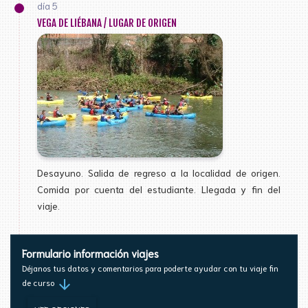
día 5
VEGA DE LIÉBANA / LUGAR DE ORIGEN
Desayuno. Salida de regreso a la localidad de origen.
Comida por cuenta del estudiante. Llegada y fin del
viaje.
Formulario información viajes
Déjanos tus datos y comentarios para poderte ayudar con tu viaje fin
arrow_downward
de curso