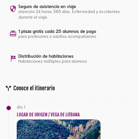
Seguro de asistencia en viaje
security
atención 24 horas 365 días. Enfermedad y accidentes
durante el viaje.
1 plaza gratis cada 25 alumnos de pago
card_giftcard
para profesores o adultos acompañantes
Distribución de habitaciones
tour
Habitaciones múltiples para alumnos
call_split
Conoce el itinerario
día 1
LUGAR DE ORIGEN / VEGA DE LIÉBANA