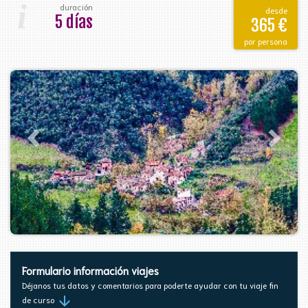
i
duración
desde
5 días
365 €
por persona
Formulario información viajes
Déjanos tus datos y comentarios para poderte ayudar con tu viaje fin
arrow_downward
de curso