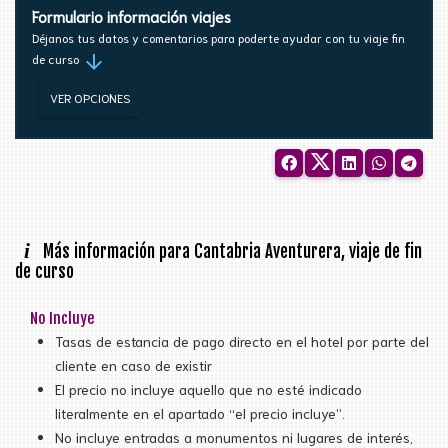
Formulario información viajes
Déjanos tus datos y comentarios para poderte ayudar con tu viaje fin
arrow_downward
de curso
VER OPCIONES
i
Más información para Cantabria Aventurera, viaje de fin
de curso
No Incluye
Tasas de estancia de pago directo en el hotel por parte del
cliente en caso de existir
El precio no incluye aquello que no esté indicado
literalmente en el apartado “el precio incluye”.
No incluye entradas a monumentos ni lugares de interés,