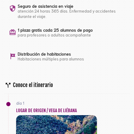
Seguro de asistencia en viaje
security
atención 24 horas 365 días. Enfermedad y accidentes
durante el viaje.
1 plaza gratis cada 25 alumnos de pago
card_giftcard
para profesores o adultos acompañante
Distribución de habitaciones
tour
Habitaciones múltiples para alumnos
call_split
Conoce el itinerario
día 1
LUGAR DE ORIGEN / VEGA DE LIÉBANA