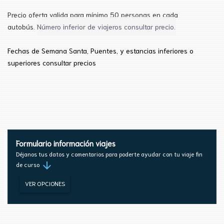
Precio oferta valida para mínimo 50 personas en cada
autobús.
Número inferior de viajeros consultar precio.
Fechas de Semana
Santa
, Puentes, y estancias inferiores
o
superiores consultar precios
Formulario información viajes
Déjanos tus datos y comentarios para poderte ayudar con tu viaje fin
arrow_downward
de curso
VER OPCIONES