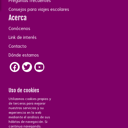
Preguntas frecuentes
Consejos para viajes escolares
Acerca
Conócenos
Link de interés
Contacto
Dónde estamos
Uso de cookies
Utilizamos cookies propias y
Contacto
de terceros para mejorar
nuestros servicios y su
+34 672 43 26 43
·
+34 647 51 15 70
phone_iphone
experiencia en la web
Atención a cliente
C/Ayala, 83 - 28006 Madrid
near_me
mediante el análisis de sus
mail_outline
hábitos de navegación. Si
continua navegando,