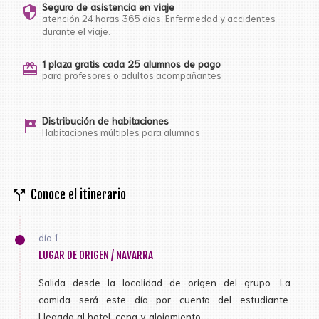
Seguro de asistencia en viaje
security
atención 24 horas 365 días. Enfermedad y accidentes
durante el viaje.
1 plaza gratis cada 25 alumnos de pago
card_giftcard
para profesores o adultos acompañantes
Distribución de habitaciones
tour
Habitaciones múltiples para alumnos
call_split
Conoce el itinerario
día 1
LUGAR DE ORIGEN / NAVARRA
Salida desde la localidad de origen del grupo. La
comida será este día por cuenta del estudiante.
Llegada al hotel, cena y alojamiento.