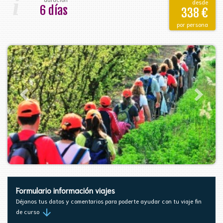
i
desde
6 días
338 €
por persona
Formulario información viajes
Déjanos tus datos y comentarios para poderte ayudar con tu viaje fin
arrow_downward
de curso