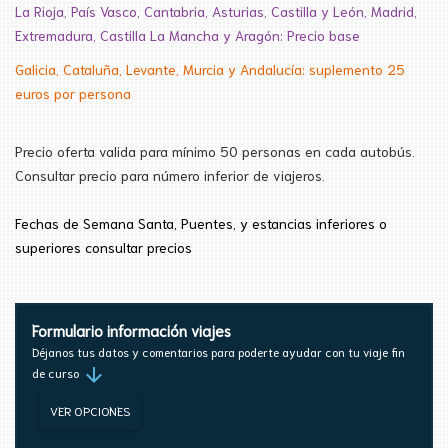
La Rioja, País Vasco, Cantabria, Asturias, Castilla y León, Madrid,
Extremadura, Castilla La Mancha y Aragón: Precio base
Galicia, Cataluña, Levante, Murcia y Andalucía: suplemento 25
euros por persona
Precio oferta valida para mínimo 50 personas en cada autobús.
Consultar precio para número inferior de viajeros.
Fechas de Semana
Santa
, Puentes, y estancias inferiores
o
superiores consultar precios
Formulario información viajes
Déjanos tus datos y comentarios para poderte ayudar con tu viaje fin
arrow_downward
de curso
VER OPCIONES