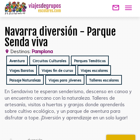
mail_outline
Togg
navig
Navarra diversión - Parque
Senda viva
Destinos:
Pamplona
location_on
Aventura
Circuitos Culturales
Parques Temáticos
Viajes Baratos
Viajes fin de curso
Viajes escolares
Paisaje Naturaleza
Viajes para jóvenes
Talleres escolares
En Sendaviva te esperan senderismo, descenso en canoa y
un encuentro cercano con la naturaleza. Talleres de
artesanía, visitas a huertas y granjas donde aprenderás
sobre cultivo ecológico, y un parque de aventura para
disfrutar a tope. ¡Diversión y aprendizaje en un solo lugar!
duración