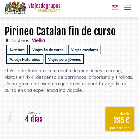
mail_outline
Togg
navig
Pirineo Catalan fin de curso
Destinos:
Vielha
location_on
Aventura
Viajes fin de curso
Viajes escolares
Paisaje Naturaleza
Viajes para jóvenes
El Valle de Arán ofrece un sinfín de emociones: trekking,
visitas en 4x4, descenso de barrancos, arborismo y tirolinas.
Un programa de aventura que transformará tu viaje fin de
curso en una experiencia inolvidable.
i
duración
desde
4 días
295 €
por persona