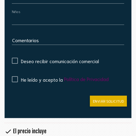
Niños
Comentarios
Deseo recibir comunicación comercial
Política de Privacidad
He leído y acepto la
ENVIAR SOLICITUD
check
El precio incluye