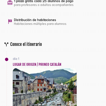
1 plaza gratis cada 25 alumnos de pago
card_giftcard
para profesores o adultos acompañantes
Distribución de habitaciones
tour
Habitaciones múltiples para alumnos
call_split
Conoce el itinerario
día 1
LUGAR DE ORIGEN / PIRINEO CATALÁN