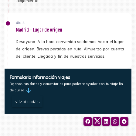
alojamiento.
día 4
Madrid - Lugar de origen
Desayuno. A la hora convenida saldremos hacia el lugar
de origen. Breves paradas en ruta. Almuerzo por cuenta
del cliente. Llegada y fin de nuestros servicios.
Formulario información viajes
Déjanos tus datos y comentarios para poderte ayudar con tu viaje fin
arrow_downward
de curso
VER OPCIONES