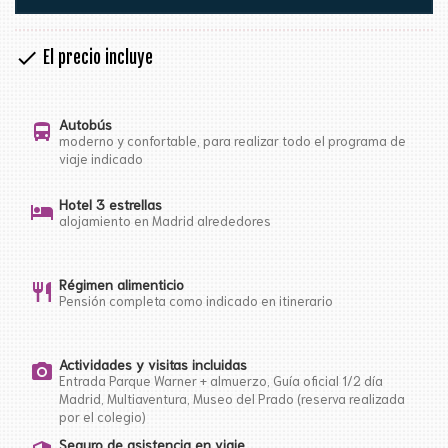
check
El precio incluye
Autobús
directions_bus
moderno y confortable, para realizar todo el programa de
viaje indicado
Hotel 3 estrellas
hotel
alojamiento en Madrid alrededores
Régimen alimenticio
restaurant
Pensión completa como indicado en itinerario
Actividades y visitas incluidas
photo_camera
Entrada Parque Warner + almuerzo, Guía oficial 1/2 día
Madrid, Multiaventura, Museo del Prado (reserva realizada
por el colegio)
Seguro de asistencia en viaje