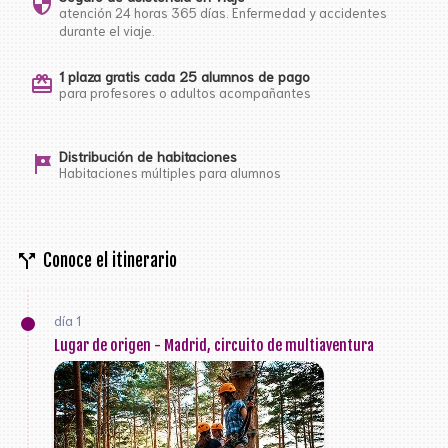
security
atención 24 horas 365 días. Enfermedad y accidentes
durante el viaje.
1 plaza gratis cada 25 alumnos de pago
card_giftcard
para profesores o adultos acompañantes
Distribución de habitaciones
tour
Habitaciones múltiples para alumnos
call_split
Conoce el itinerario
día 1
Lugar de origen - Madrid, circuito de multiaventura