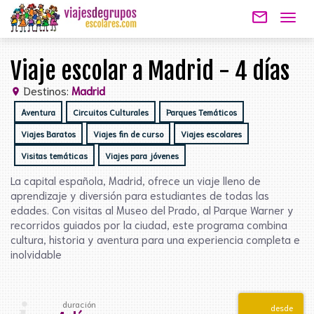
mail_outline
Togg
navig
Viaje escolar a Madrid - 4 días
Destinos:
Madrid
location_on
Aventura
Circuitos Culturales
Parques Temáticos
Viajes Baratos
Viajes fin de curso
Viajes escolares
Visitas temáticas
Viajes para jóvenes
La capital española, Madrid, ofrece un viaje lleno de
aprendizaje y diversión para estudiantes de todas las
edades. Con visitas al Museo del Prado, al Parque Warner y
recorridos guiados por la ciudad, este programa combina
cultura, historia y aventura para una experiencia completa e
inolvidable
duración
desde