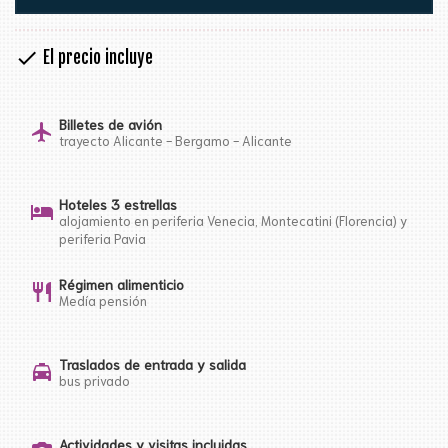
check
El precio incluye
Billetes de avión
flight
trayecto Alicante - Bergamo - Alicante
Hoteles 3 estrellas
hotel
alojamiento en periferia Venecia, Montecatini (Florencia) y
periferia Pavia
Régimen alimenticio
restaurant
Medía pensión
Traslados de entrada y salida
local_taxi
bus privado
Actividades y visitas incluidas