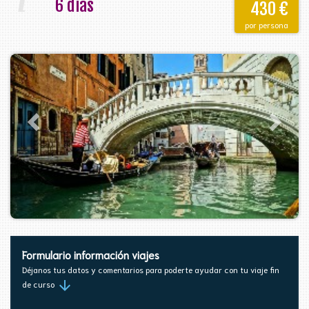
i
6 días
430 €
por persona
Formulario información viajes
Déjanos tus datos y comentarios para poderte ayudar con tu viaje fin
arrow_downward
de curso