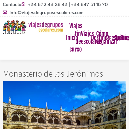
Contacta
+34 672 43 26 43 | +34 647 51 15 70
info@viajesdegruposescolares.com
Viajes
fin
Viajes
Cómo
Inicio
Destinos
Presupue
Opinio
Blo
de
escolares
organizar
curso
Monasterio de los Jerónimos