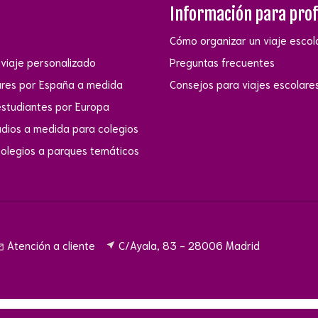
Información para pro
Cómo organizar un viaje escol
viaje personalizado
Preguntas frecuentes
ares por España a medida
Consejos para viajes escolare
estudiantes por Europa
udios a medida para colegios
colegios a parques temáticos
Atención a cliente
C/Ayala, 83 - 28006 Madrid
near_me
utline