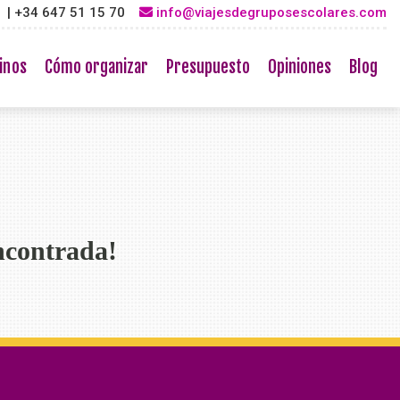
3 | +34 647 51 15 70
info@viajesdegruposescolares.com
inos
Cómo organizar
Presupuesto
Opiniones
Blog
ncontrada!