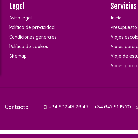
Legal
Servicios
Aviso legal
Inicio
Política de privacidad
Presupuesto 
Condiciones generales
Viajes escol
Política de cookies
Viajes para 
Sitemap
Viaje de est
Viajes para 
Contacto
+34 672 43 26 43
·
+34 647 51 15 70
phone_iphone
mail_o