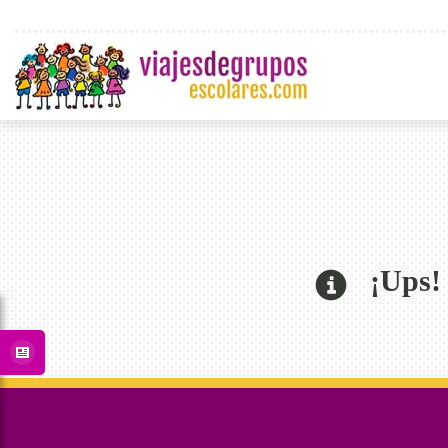
¡Ups! ¡