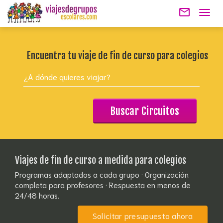
mail_outline
Togg
navig
Encuentra tu viaje de fin de curso para colegios
¿A dónde quieres viajar?
Buscar Circuitos
Viajes de fin de curso a medida para colegios
Programas adaptados a cada grupo · Organización
completa para profesores · Respuesta en menos de
24/48 horas.
Solicitar presupuesto ahora